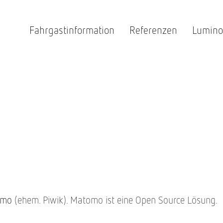
Fahrgastinformation
Referenzen
Lumino
Optische FGI
Unte
Akustische FGI
Unte
Mobile App
Team
Kommunikations- und IT-Systeme
Innov
Ansteuerungssysteme
Karri
omo
(ehem. Piwik). Matomo ist eine Open Source Lösung.
Stell