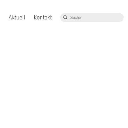
Aktuell
Kontakt
rnehmung
Allgemeine Neuigkeiten
Ansprechpartner
rnehmensfilm
Service & Support
s
FAQ
ation
ere
enangebote