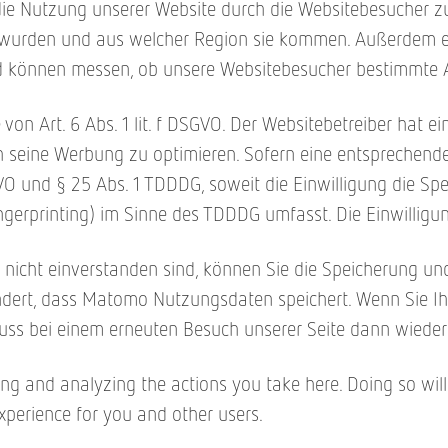
die Nutzung unserer Website durch die Websitebesucher zu
t wurden und aus welcher Region sie kommen. Außerdem erf
 können messen, ob unsere Websitebesucher bestimmte Akti
on Art. 6 Abs. 1 lit. f DSGVO. Der Websitebetreiber hat ei
seine Werbung zu optimieren. Sofern eine entsprechende 
SGVO und § 25 Abs. 1 TDDDG, soweit die Einwilligung die S
gerprinting) im Sinne des TDDDG umfasst. Die Einwilligung
icht einverstanden sind, können Sie die Speicherung und 
ndert, dass Matomo Nutzungsdaten speichert. Wenn Sie Ihr
s bei einem erneuten Besuch unserer Seite dann wieder 
 and analyzing the actions you take here. Doing so will p
xperience for you and other users.