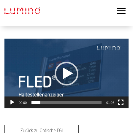
Video-
Player
00:00
01:26
Zurück zu Optische FGI