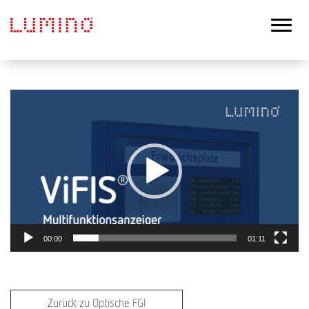
Video-
Player
00:00
01:11
Zurück zu Optische FGI